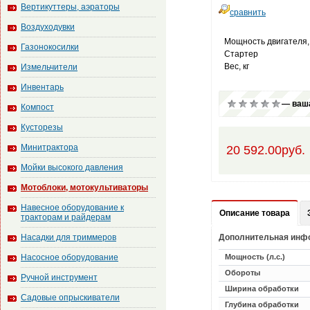
Вертикуттеры, аэраторы
сравнить
Воздуходувки
Мощность двигателя,
Газонокосилки
Стартер
Вес, кг
Измельчители
Инвентарь
— ваша
Компост
Кусторезы
Минитрактора
20 592.00руб.
Мойки высокого давления
Мотоблоки, мотокультиваторы
Навесное оборудование к
Описание товара
тракторам и райдерам
Насадки для триммеров
Дополнительная инф
Насосное оборудование
Мощность (л.с.)
Обороты
Ручной инструмент
Ширина обработки
Садовые опрыскиватели
Глубина обработки